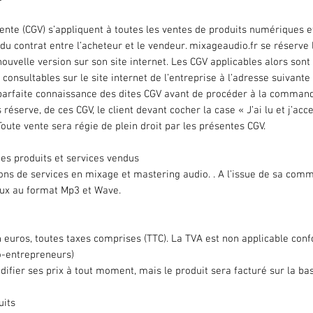
nte (CGV) s’appliquent à toutes les ventes de produits numériques ef
du contrat entre l’acheteur et le vendeur. mixageaudio.fr se réserve 
ouvelle version sur son site internet. Les CGV applicables alors sont 
nsultables sur le site internet de l’entreprise à l’adresse suivante
e parfaite connaissance des dites CGV avant de procéder à la comma
 réserve, de ces CGV, le client devant cocher la case « J’ai lu et j’a
oute vente sera régie de plein droit par les présentes CGV.
 des produits et services vendus
ons de services en mixage et mastering audio. . A l’issue de sa comma
aux au format Mp3 et Wave.
n euros, toutes taxes comprises (TTC). La TVA est non applicable conf
o-entrepreneurs)
difier ses prix à tout moment, mais le produit sera facturé sur la b
uits