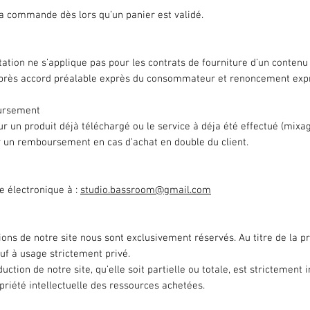
a commande dès lors qu’un panier est validé.
ctation ne s’applique pas pour les contrats de fourniture d’un conten
près accord préalable exprès du consommateur et renoncement exprès
oursement
un produit déjà téléchargé ou le service à déja été effectué (mixag
r un remboursement en cas d’achat en double du client.
e électronique à :
studio.bassroom@gmail.com
ons de notre site nous sont exclusivement réservés. Au titre de la pro
sauf à usage strictement privé.
ction de notre site, qu’elle soit partielle ou totale, est strictement i
riété intellectuelle des ressources achetées.