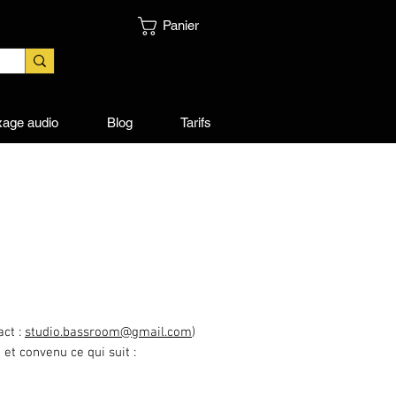
Panier
xage audio
Blog
Tarifs
act :
studio.bassroom@gmail.com
)
et convenu ce qui suit :