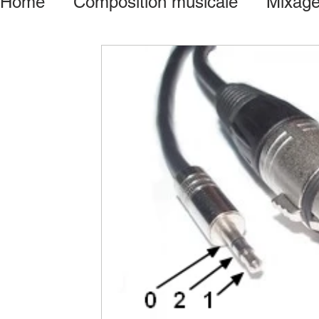
Home
Composition musicale
Mixage
Mastering
Vst - Vsti - Logiciel
Ge