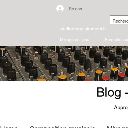
Se connecter
studioenregistrement.fr
Mixage en ligne
Formation en
Blog 
Appren