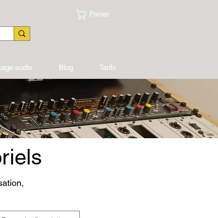
Panier
xage audio
Blog
Tarifs
riels
sation,