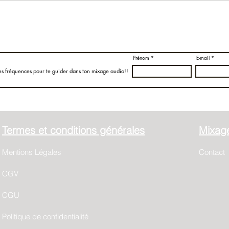
Prénom
E-mail
es fréquences pour te guider dans ton mixage audio!!
Termes et conditions générales
Mixage
Mentions Légales
Contact
CGV
CGU
Politique de confidentialité