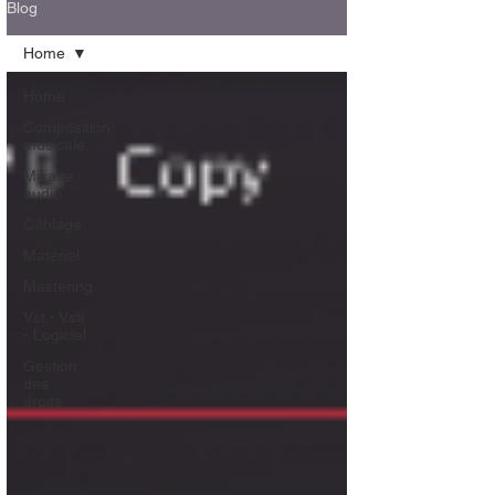
Blog
Home
Home
Composition
musicale
Mixage
audio
Câblage
Matériel
Mastering
Vst - Vsti
- Logiciel
Gestion
des
droits