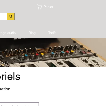
Panier
xage audio
Blog
Tarifs
riels
sation,