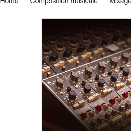
Home
Composition musicale
Mixage
Mastering
Vst - Vsti - Logiciel
Ge