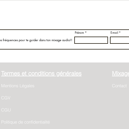
Prénom
E-mail
es fréquences pour te guider dans ton mixage audio!!
Termes et conditions générales
Mixage
Mentions Légales
Contact
CGV
CGU
Politique de confidentialité