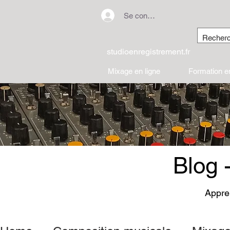
Se connecter
studioenregistrement.fr
Mixage en ligne
Formation en
Blog 
Appren