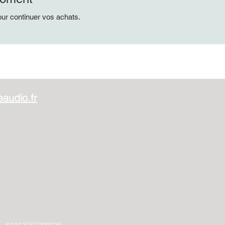
our continuer vos achats.
audio.fr