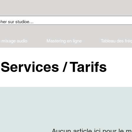
 mixage audio
Mastering en ligne
Tableau des fré
Services / Tarifs
Aucun article ici pour le